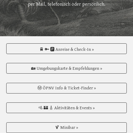
per Mail, telefonisch oder persönlich.
🚆 🔑 🅿️ Anreise & Check-In »
🏡 Umgebungskarte & Empfehlungen »
Ⓜ️ ÖPNV Info & Ticket-Finder »
🚵 🏰 🎸 Aktivitäten & Events »
🍹 Minibar »