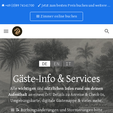
🛎 +49 (0)89 74141700 ✓ Jetzt zum besten Preis buchen und weitere Vorteile sichern!
Skip to main content
Skip to navigation
📅 Zimmer online buchen
DE
EN
IT
Gäste-Info & Services
Alle
wichtigen
und
nützlichen Infos rund um deinen
Aufenthalt
an einem Ort: Details zu Anreise &
Check-In,
Umgebungskarte
, digitale Gästemappe & vieles mehr.
📅 📝 Buchungsänderungen und Stornierungen bitte