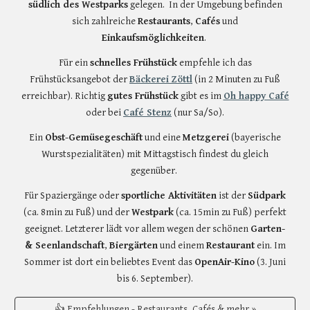
südlich des Westparks
gelegen. In der Umgebung befinden
sich zahlreiche
Restaurants
,
Cafés
und
Einkaufsmöglichkeiten
.
Für ein
schnelles Frühstück
empfehle ich das
Frühstücksangebot der
Bäckerei Zöttl
(in 2 Minuten zu Fuß
erreichbar). Richtig
gutes Frühstück
gibt es im
Oh happy Café
oder
bei
Café Stenz
(
nur Sa/So
).
Ein
Obst-Gemüsegeschäft
und
eine
Metzgerei
(bayerische
Wurstspezialitäten) mit Mittagstisch findest du gleich
gegenüber.
Für Spaziergänge oder
sportliche Aktivitäten
ist der
Südpark
(ca. 8min zu Fuß) und der
Westpark
(ca. 15min zu Fuß) perfekt
geeignet. Letzterer lädt vor allem wegen der schönen
Garten-
& Seenlandschaft
,
Biergärten
und einem
Restaurant
ein. Im
Sommer ist dort ein beliebtes Event das
OpenAir-Kino
(3. Juni
bis 6. September).
👍 Empfehlungen - Restaurants, Cafés & mehr »