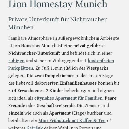
Lion Homestay Munich
Private Unterkunft für Nichtraucher
München
Familiäre Atmosphäre in außergewöhnlichem Ambiente
- Lion Homestay Munich ist eine
privat geführte
Nichtraucher-Unterkunft
und befindet sich in einer
ruhigen
und sicheren Wohngegend mit
kostenfreien
Parkplätzen
.
Zu Fuß 15min südlich des
Westparks
gelegen.
Die
zwei Doppelzimmer
in der ersten Etage
des liebevoll dekorierten
Einfamilienhauses
können bis
zu
4 Erwachsene + 2 Kinder
beherbergen und eignen
sich ideal als
ci­ty­nahes Apartment für Familien
,
Paare
,
Freunde
oder
Geschäftsreisende
. Die Zimmer sind
einzeln
wie auch als
Apartment
(
Etage)
buchbar und
beinhalten ein
Mini-Frühstück mit Kaffee & Tee
+ 1
weiteres
Getränk
deiner Wahl (pro Person und