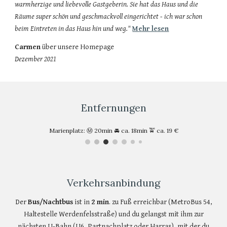
warmherzige und liebevolle Gastgeberin. Sie hat das Haus und die
Räume super schön und geschmackvoll eingerichtet - ich war schon
beim Eintreten in das Haus hin und weg.
"
Mehr lesen
Carmen
über unsere Homepage
Dezember 2021
Entfernungen
Marienplatz: Ⓜ️ 20min 🚘 ca. 18min 🚖 ca. 19 €
Verkehrsanbindung
Der
Bus/Nachtbus
ist in
2 min
. zu Fuß erreichbar (MetroBus 54,
Haltestelle Werdenfelsstraße) und du gelangst mit ihm zur
nächsten U-Bahn (U6, Partnachplatz oder Harras), mit der du